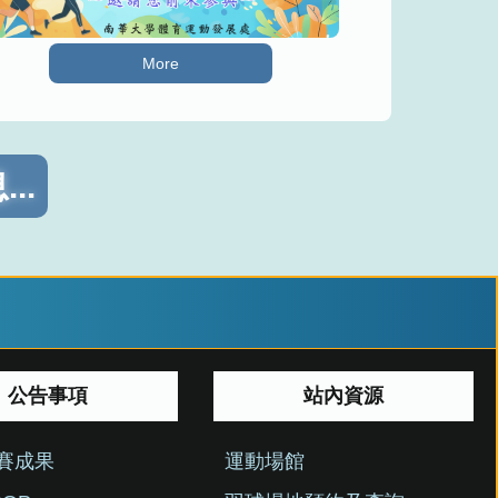
More
..
公告事項
站內資源
競賽成果
運動場館