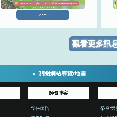
More
觀看更多訊息.
▲ 關閉網站導覽/地圖
師資陣容
專任師資
榮譽/