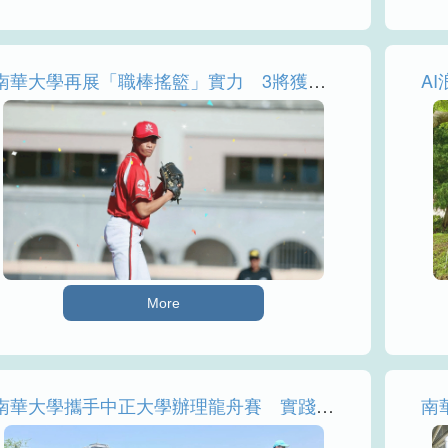
南華大學再展「職棒搖籃」實力 3將獲中職指名
More
南華大學攜手中正大學辦理龍舟賽 實踐USR跨世代交流