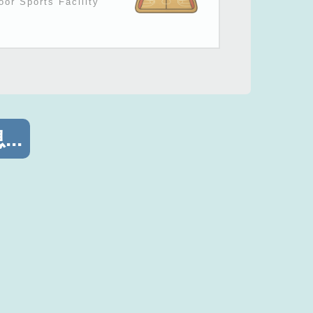
oor Sports Facility
..