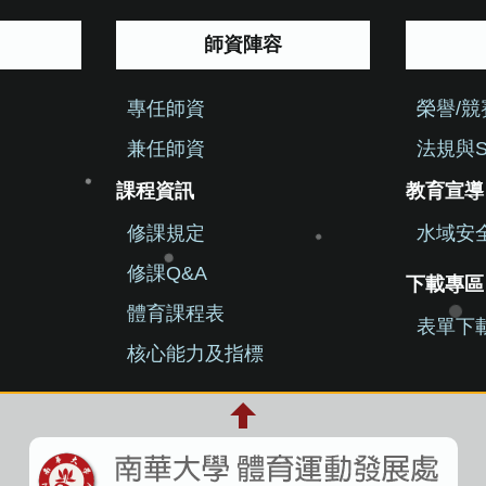
師資陣容
專任師資
榮譽/
兼任師資
法規與S
課程資訊
教育宣導
修課規定
水域安
修課Q&A
下載專區
體育課程表
表單下
核心能力及指標