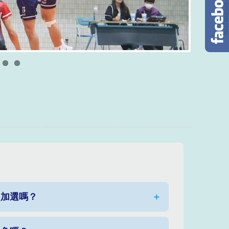
名加選嗎？
＋