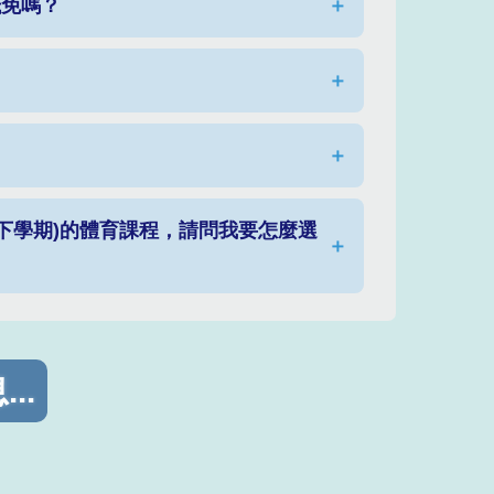
抵免嗎？
＋
＋
＋
二下學期)的體育課程，請問我要怎麼選
＋
..