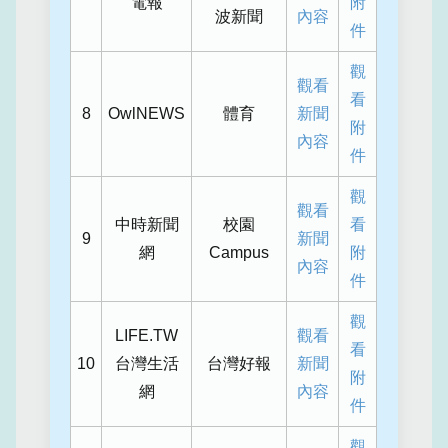
電報
附
波新聞
內容
件
觀
觀看
看
8
OwlNEWS
體育
新聞
附
內容
件
觀
觀看
中時新聞
校園
看
9
新聞
網
Campus
附
內容
件
觀
LIFE.TW
觀看
看
10
台灣生活
台灣好報
新聞
附
網
內容
件
觀