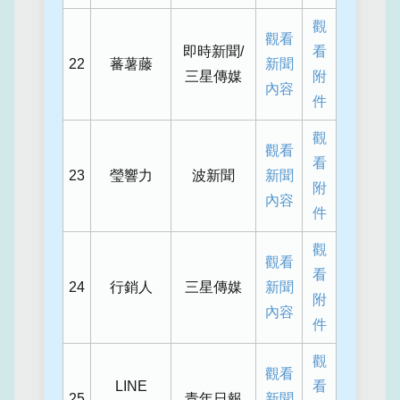
觀
觀看
即時新聞/
看
22
蕃薯藤
新聞
三星傳媒
附
內容
件
觀
觀看
看
23
瑩響力
波新聞
新聞
附
內容
件
觀
觀看
看
24
行銷人
三星傳媒
新聞
附
內容
件
觀
觀看
LINE
看
25
青年日報
新聞