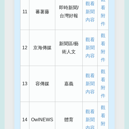
觀看
即時新聞/
看
11
蕃薯藤
新聞
台灣好報
附
內容
件
觀
觀看
新聞區/藝
看
12
京海傳媒
新聞
術人文
附
內容
件
觀
觀看
看
13
容傳媒
嘉義
新聞
附
內容
件
觀
觀看
看
14
OwlNEWS
體育
新聞
附
內容