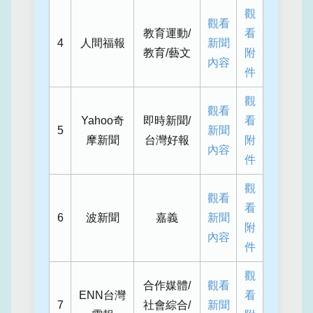
觀
觀看
教育運動/
看
4
人間福報
新聞
教育/藝文
附
內容
件
觀
觀看
Yahoo奇
即時新聞/
看
5
新聞
摩新聞
台灣好報
附
內容
件
觀
觀看
看
6
波新聞
嘉義
新聞
附
內容
件
觀
合作媒體/
觀看
ENN台灣
看
7
社會綜合/
新聞