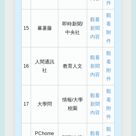
件
觀
觀看
即時新聞/
看
15
蕃薯藤
新聞
中央社
附
內容
件
觀
觀看
人間通訊
看
16
教育人文
新聞
社
附
內容
件
觀
觀看
情報/大學
看
17
大學問
新聞
校園
附
內容
件
觀
PChome
觀看