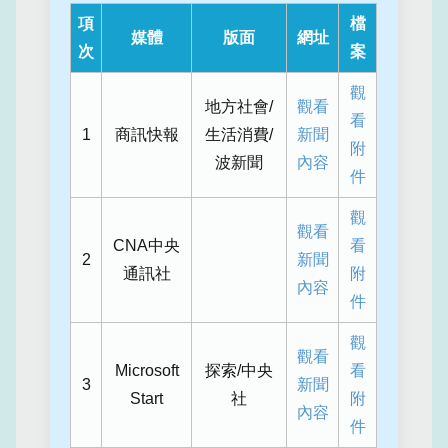
項
檔
媒體
版面
網址
次
案
觀
地方社會/
觀看
看
1
商訊快報
生活消費/
新聞
附
波新聞
內容
件
觀
觀看
CNA中央
看
2
新聞
通訊社
附
內容
件
觀
觀看
Microsoft
探索/中央
看
3
新聞
Start
社
附
內容
件